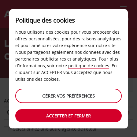
Menu
Politique des cookies
Welcome
Nous utilisons des cookies pour vous proposer des
to
offres personnalisées, pour des raisons analytiques
Location de voiture
Avis
et pour améliorer votre expérience sur notre site.
Nous partageons également nos données avec des
Cozumel
partenaires publicitaires et analytiques. Pour plus
d’informations, voir notre
politique de cookies
. En
cliquant sur ACCEPTER vous acceptez que nous
utilisions des cookies.
VOITURE
UTILITAIRE
GÉRER VOS PRÉFÉRENCES
AGENCE DE DÉPART
ACCEPTER ET FERMER
Sélectionnez une autre agence de retour