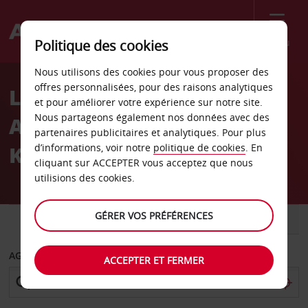
Menu
Politique des cookies
Welcome
Nous utilisons des cookies pour vous proposer des
to
offres personnalisées, pour des raisons analytiques
Location de voiture
Avis
et pour améliorer votre expérience sur notre site.
Nous partageons également nos données avec des
Aéroport international de
partenaires publicitaires et analytiques. Pour plus
Kuala Lumpur
d’informations, voir notre
politique de cookies
. En
cliquant sur ACCEPTER vous acceptez que nous
utilisions des cookies.
GÉRER VOS PRÉFÉRENCES
VOITURE
UTILITAIRE
AGENCE DE DÉPART
ACCEPTER ET FERMER