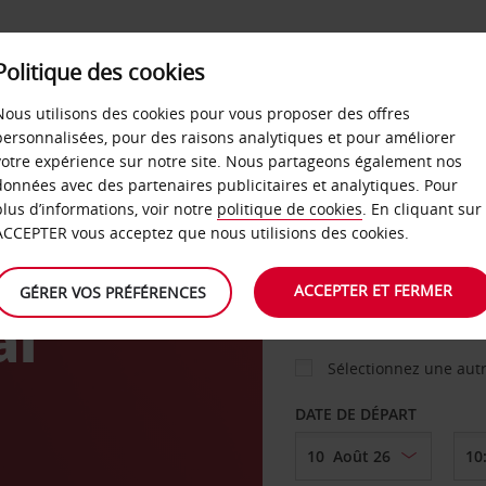
Politique des cookies
 PLANS
LIBRE-SERVICE
PRODUITS
ENTREPRI
Nous utilisons des cookies pour vous proposer des offres
personnalisées, pour des raisons analytiques et pour améliorer
votre expérience sur notre site. Nous partageons également nos
ture
données avec des partenaires publicitaires et analytiques. Pour
VOITURE
plus d’informations, voir notre
politique de cookies
. En cliquant sur
ACCEPTER vous acceptez que nous utilisions des cookies.
AGENCE DE DÉPART
ACCEPTER ET FERMER
GÉRER VOS PRÉFÉRENCES
al
Sélectionnez une aut
DATE DE DÉPART