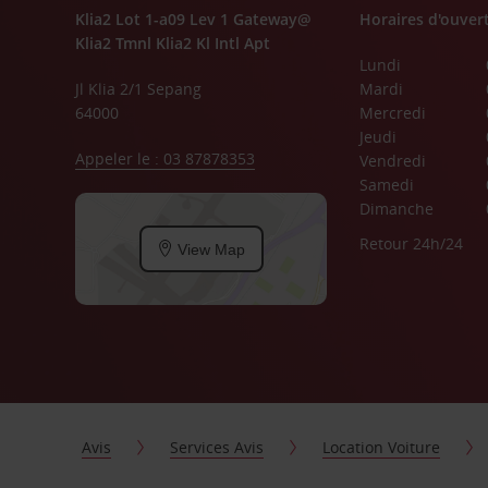
Klia2 Lot 1-a09 Lev 1 Gateway@
Horaires d'ouver
Klia2 Tmnl Klia2 Kl Intl Apt
Lundi
Jl Klia 2/1 Sepang
Mardi
64000
Mercredi
Jeudi
Appeler le : 03 87878353
Vendredi
Samedi
Dimanche
Retour 24h/24
View Map
Avis
Services Avis
Location Voiture