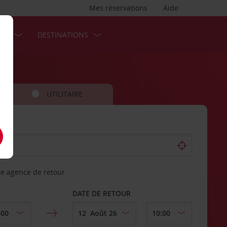
Mes réservations
Aide
SES
DESTINATIONS
UTILITAIRE
re agence de retour
DATE DE RETOUR