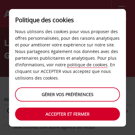
Menu
Politique des cookies
Welcome
Nous utilisons des cookies pour vous proposer des
to
offres personnalisées, pour des raisons analytiques
Location de voiture
Avis
et pour améliorer votre expérience sur notre site.
Nous partageons également nos données avec des
Geelong
partenaires publicitaires et analytiques. Pour plus
d’informations, voir notre
politique de cookies
. En
cliquant sur ACCEPTER vous acceptez que nous
utilisions des cookies.
VOITURE
UTILITAIRE
GÉRER VOS PRÉFÉRENCES
AGENCE DE DÉPART
ACCEPTER ET FERMER
Sélectionnez une autre agence de retour