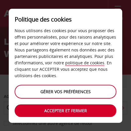
Menu
Politique des cookies
Welcome
Nous utilisons des cookies pour vous proposer des
to
offres personnalisées, pour des raisons analytiques
Location de voiture
Avis
et pour améliorer votre expérience sur notre site.
Nous partageons également nos données avec des
Wanganui
partenaires publicitaires et analytiques. Pour plus
d’informations, voir notre
politique de cookies
. En
cliquant sur ACCEPTER vous acceptez que nous
utilisions des cookies.
VOITURE
UTILITAIRE
GÉRER VOS PRÉFÉRENCES
AGENCE DE DÉPART
ACCEPTER ET FERMER
Sélectionnez une autre agence de retour