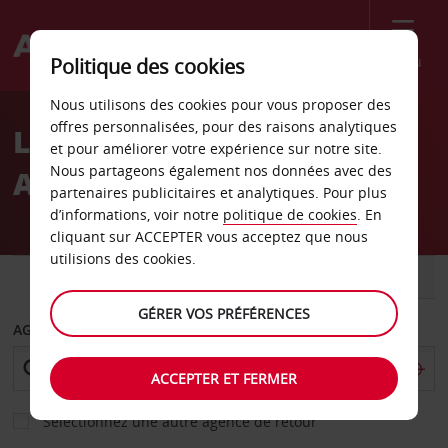
Menu
Politique des cookies
Welcome
Nous utilisons des cookies pour vous proposer des
to
offres personnalisées, pour des raisons analytiques
Location de voiture
Avis
et pour améliorer votre expérience sur notre site.
Nous partageons également nos données avec des
Aéroport de Tokua
partenaires publicitaires et analytiques. Pour plus
d’informations, voir notre
politique de cookies
. En
cliquant sur ACCEPTER vous acceptez que nous
utilisions des cookies.
VOITURE
UTILITAIRE
GÉRER VOS PRÉFÉRENCES
AGENCE DE DÉPART
ACCEPTER ET FERMER
Sélectionnez une autre agence de retour