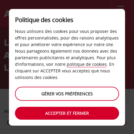
Menu
Politique des cookies
Welcome
Nous utilisons des cookies pour vous proposer des
to
offres personnalisées, pour des raisons analytiques
Location de voiture
Avis
et pour améliorer votre expérience sur notre site.
Nous partageons également nos données avec des
Aéroport international de
partenaires publicitaires et analytiques. Pour plus
La Union
d’informations, voir notre
politique de cookies
. En
cliquant sur ACCEPTER vous acceptez que nous
utilisions des cookies.
GÉRER VOS PRÉFÉRENCES
VOITURE
UTILITAIRE
AGENCE DE DÉPART
ACCEPTER ET FERMER