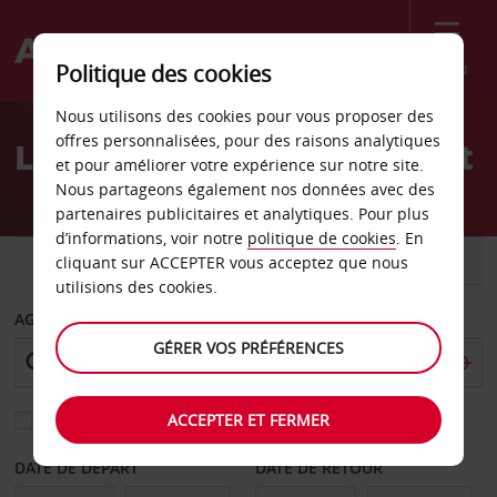
Menu
Politique des cookies
Welcome
Nous utilisons des cookies pour vous proposer des
to
offres personnalisées, pour des raisons analytiques
Location de voiture Hemet
Avis
et pour améliorer votre expérience sur notre site.
Nous partageons également nos données avec des
partenaires publicitaires et analytiques. Pour plus
d’informations, voir notre
politique de cookies
. En
VOITURE
UTILITAIRE
cliquant sur ACCEPTER vous acceptez que nous
utilisions des cookies.
AGENCE DE DÉPART
GÉRER VOS PRÉFÉRENCES
ACCEPTER ET FERMER
Sélectionnez une autre agence de retour
DATE DE DÉPART
DATE DE RETOUR