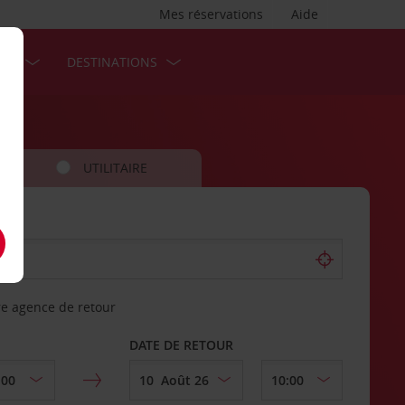
Mes réservations
Aide
SES
DESTINATIONS
UTILITAIRE
re agence de retour
DATE DE RETOUR