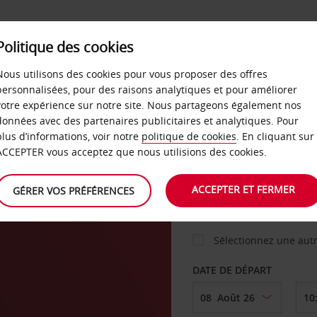
Politique des cookies
 PLANS
LIBRE-SERVICE
PRODUITS
ENTREPRI
Nous utilisons des cookies pour vous proposer des offres
personnalisées, pour des raisons analytiques et pour améliorer
votre expérience sur notre site. Nous partageons également nos
ture
données avec des partenaires publicitaires et analytiques. Pour
VOITURE
plus d’informations, voir notre
politique de cookies
. En cliquant sur
ACCEPTER vous acceptez que nous utilisions des cookies.
s
AGENCE DE DÉPART
ACCEPTER ET FERMER
GÉRER VOS PRÉFÉRENCES
Sélectionnez une aut
DATE DE DÉPART