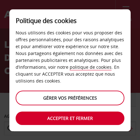
Menu
Politique des cookies
Welcome
Nous utilisons des cookies pour vous proposer des
to
offres personnalisées, pour des raisons analytiques
Location de voiture San
Avis
et pour améliorer votre expérience sur notre site.
Nous partageons également nos données avec des
Diego Hôtel Town And
partenaires publicitaires et analytiques. Pour plus
Country
d’informations, voir notre
politique de cookies
. En
cliquant sur ACCEPTER vous acceptez que nous
utilisions des cookies.
GÉRER VOS PRÉFÉRENCES
VOITURE
UTILITAIRE
AGENCE DE DÉPART
ACCEPTER ET FERMER