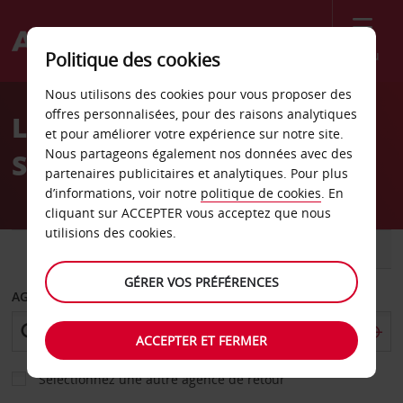
Menu
Politique des cookies
Welcome
Nous utilisons des cookies pour vous proposer des
to
offres personnalisées, pour des raisons analytiques
Location de voiture
Avis
et pour améliorer votre expérience sur notre site.
Nous partageons également nos données avec des
Stockton
partenaires publicitaires et analytiques. Pour plus
d’informations, voir notre
politique de cookies
. En
cliquant sur ACCEPTER vous acceptez que nous
utilisions des cookies.
VOITURE
UTILITAIRE
GÉRER VOS PRÉFÉRENCES
AGENCE DE DÉPART
ACCEPTER ET FERMER
Sélectionnez une autre agence de retour