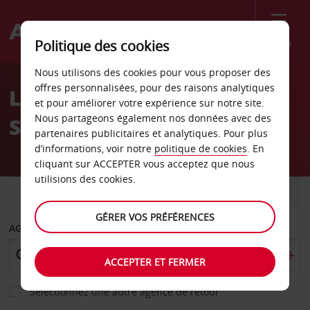
Menu
Politique des cookies
Welcome
Nous utilisons des cookies pour vous proposer des
to
offres personnalisées, pour des raisons analytiques
Location de voiture
Avis
et pour améliorer votre expérience sur notre site.
Nous partageons également nos données avec des
Stockton
partenaires publicitaires et analytiques. Pour plus
d’informations, voir notre
politique de cookies
. En
cliquant sur ACCEPTER vous acceptez que nous
utilisions des cookies.
VOITURE
UTILITAIRE
GÉRER VOS PRÉFÉRENCES
AGENCE DE DÉPART
ACCEPTER ET FERMER
Sélectionnez une autre agence de retour