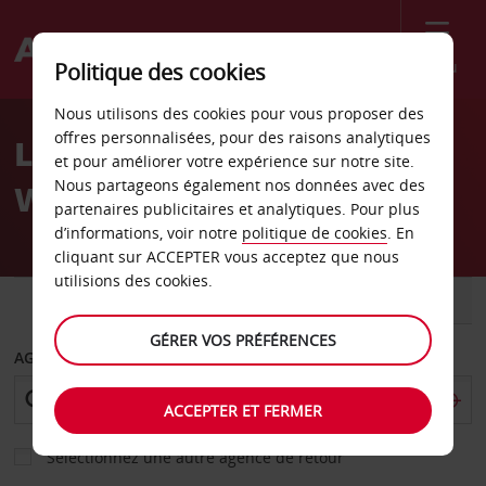
Menu
Politique des cookies
Welcome
Nous utilisons des cookies pour vous proposer des
to
offres personnalisées, pour des raisons analytiques
Location de voiture
Avis
et pour améliorer votre expérience sur notre site.
Nous partageons également nos données avec des
Wilmington
partenaires publicitaires et analytiques. Pour plus
d’informations, voir notre
politique de cookies
. En
cliquant sur ACCEPTER vous acceptez que nous
utilisions des cookies.
VOITURE
UTILITAIRE
GÉRER VOS PRÉFÉRENCES
AGENCE DE DÉPART
ACCEPTER ET FERMER
Sélectionnez une autre agence de retour