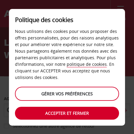
Menu
Politique des cookies
Welcome
Nous utilisons des cookies pour vous proposer des
to
offres personnalisées, pour des raisons analytiques
Location de voiture
Avis
et pour améliorer votre expérience sur notre site.
Nous partageons également nos données avec des
Worcester
partenaires publicitaires et analytiques. Pour plus
d’informations, voir notre
politique de cookies
. En
cliquant sur ACCEPTER vous acceptez que nous
utilisions des cookies.
VOITURE
UTILITAIRE
GÉRER VOS PRÉFÉRENCES
AGENCE DE DÉPART
ACCEPTER ET FERMER
Sélectionnez une autre agence de retour