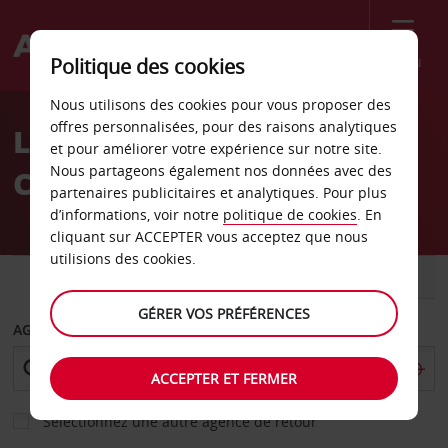
Menu
Politique des cookies
Welcome
Nous utilisons des cookies pour vous proposer des
to
offres personnalisées, pour des raisons analytiques
Location de voiture
Avis
et pour améliorer votre expérience sur notre site.
Nous partageons également nos données avec des
Charleston
partenaires publicitaires et analytiques. Pour plus
d’informations, voir notre
politique de cookies
. En
cliquant sur ACCEPTER vous acceptez que nous
utilisions des cookies.
VOITURE
UTILITAIRE
GÉRER VOS PRÉFÉRENCES
AGENCE DE DÉPART
ACCEPTER ET FERMER
Sélectionnez une autre agence de retour