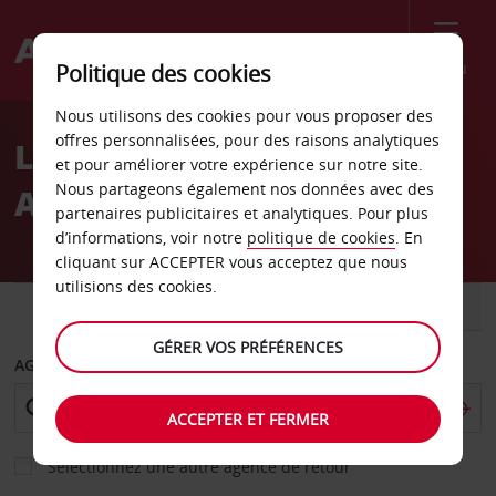
Menu
Politique des cookies
Welcome
Nous utilisons des cookies pour vous proposer des
to
offres personnalisées, pour des raisons analytiques
Location de voiture
Avis
et pour améliorer votre expérience sur notre site.
Nous partageons également nos données avec des
Aéroport d’Ibiza
partenaires publicitaires et analytiques. Pour plus
d’informations, voir notre
politique de cookies
. En
cliquant sur ACCEPTER vous acceptez que nous
utilisions des cookies.
VOITURE
UTILITAIRE
GÉRER VOS PRÉFÉRENCES
AGENCE DE DÉPART
ACCEPTER ET FERMER
Sélectionnez une autre agence de retour