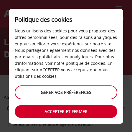
Menu
Politique des cookies
Welcome
Nous utilisons des cookies pour vous proposer des
to
offres personnalisées, pour des raisons analytiques
Location de voiture Saint-
Avis
et pour améliorer votre expérience sur notre site.
Nous partageons également nos données avec des
Dizier
partenaires publicitaires et analytiques. Pour plus
d’informations, voir notre
politique de cookies
. En
cliquant sur ACCEPTER vous acceptez que nous
utilisions des cookies.
VOITURE
UTILITAIRE
GÉRER VOS PRÉFÉRENCES
AGENCE DE DÉPART
ACCEPTER ET FERMER
Sélectionnez une autre agence de retour