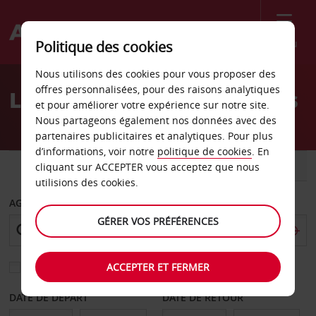
Menu
Politique des cookies
Welcome
Nous utilisons des cookies pour vous proposer des
to
offres personnalisées, pour des raisons analytiques
Location de voiture Troyes
Avis
et pour améliorer votre expérience sur notre site.
Nous partageons également nos données avec des
partenaires publicitaires et analytiques. Pour plus
d’informations, voir notre
politique de cookies
. En
VOITURE
UTILITAIRE
cliquant sur ACCEPTER vous acceptez que nous
utilisions des cookies.
AGENCE DE DÉPART
GÉRER VOS PRÉFÉRENCES
ACCEPTER ET FERMER
Sélectionnez une autre agence de retour
DATE DE DÉPART
DATE DE RETOUR