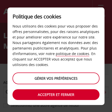
Menu
Politique des cookies
Welcome
Nous utilisons des cookies pour vous proposer des
to
offres personnalisées, pour des raisons analytiques
Location de voiture
Avis
et pour améliorer votre expérience sur notre site.
Nous partageons également nos données avec des
Merano
partenaires publicitaires et analytiques. Pour plus
d’informations, voir notre
politique de cookies
. En
cliquant sur ACCEPTER vous acceptez que nous
utilisions des cookies.
VOITURE
UTILITAIRE
GÉRER VOS PRÉFÉRENCES
AGENCE DE DÉPART
ACCEPTER ET FERMER
Sélectionnez une autre agence de retour