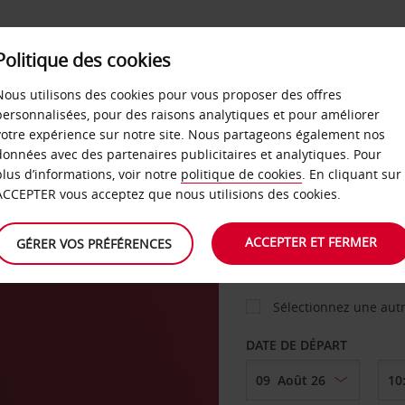
Politique des cookies
 PLANS
LIBRE-SERVICE
PRODUITS
ENTREPRI
Nous utilisons des cookies pour vous proposer des offres
personnalisées, pour des raisons analytiques et pour améliorer
votre expérience sur notre site. Nous partageons également nos
ture
données avec des partenaires publicitaires et analytiques. Pour
VOITURE
plus d’informations, voir notre
politique de cookies
. En cliquant sur
ACCEPTER vous acceptez que nous utilisions des cookies.
AGENCE DE DÉPART
ACCEPTER ET FERMER
GÉRER VOS PRÉFÉRENCES
Sélectionnez une aut
DATE DE DÉPART