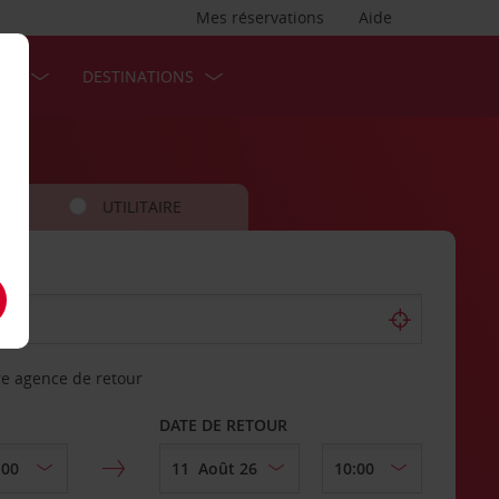
Mes réservations
Aide
SES
DESTINATIONS
UTILITAIRE
re agence de retour
DATE DE RETOUR