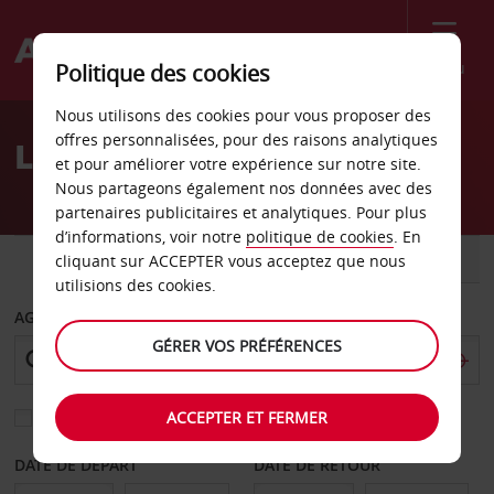
Menu
Politique des cookies
Welcome
Nous utilisons des cookies pour vous proposer des
to
offres personnalisées, pour des raisons analytiques
Location de voiture Pavie
Avis
et pour améliorer votre expérience sur notre site.
Nous partageons également nos données avec des
partenaires publicitaires et analytiques. Pour plus
d’informations, voir notre
politique de cookies
. En
VOITURE
UTILITAIRE
cliquant sur ACCEPTER vous acceptez que nous
utilisions des cookies.
AGENCE DE DÉPART
GÉRER VOS PRÉFÉRENCES
ACCEPTER ET FERMER
Sélectionnez une autre agence de retour
DATE DE DÉPART
DATE DE RETOUR