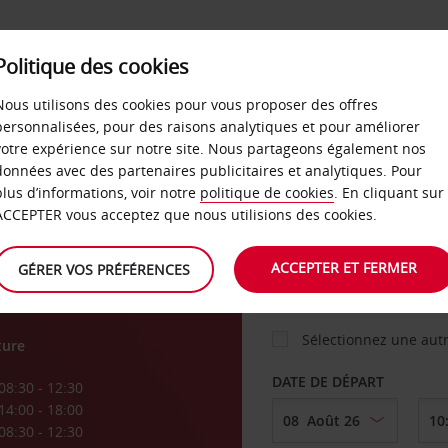
Politique des cookies
 PLANS
LIBRE-SERVICE
PRODUITS
ENTREPRI
Nous utilisons des cookies pour vous proposer des offres
personnalisées, pour des raisons analytiques et pour améliorer
votre expérience sur notre site. Nous partageons également nos
ture
données avec des partenaires publicitaires et analytiques. Pour
VOITURE
plus d’informations, voir notre
politique de cookies
. En cliquant sur
ACCEPTER vous acceptez que nous utilisions des cookies.
AGENCE DE DÉPART
ACCEPTER ET FERMER
GÉRER VOS PRÉFÉRENCES
Sélectionnez une aut
ture
DATE DE DÉPART
08:30 - 12:30
14:00 - 18:00
08:30 - 12:30