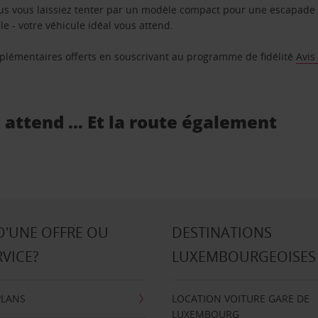
us vous laissiez tenter par un modèle compact pour une escapade 
e - votre véhicule idéal vous attend.
supplémentaires offerts en souscrivant au programme de fidélité
Avis
s attend … Et la route également
D'UNE OFFRE OU
DESTINATIONS
RVICE?
LUXEMBOURGEOISES
PLANS
LOCATION VOITURE GARE DE
LUXEMBOURG