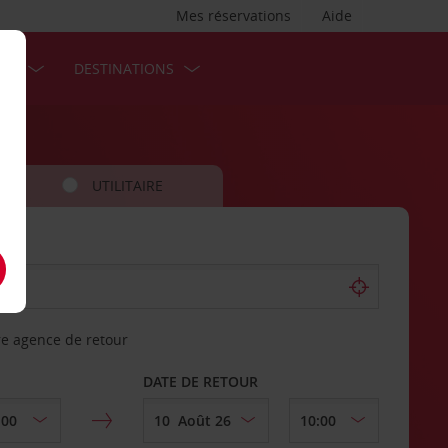
Mes réservations
Aide
SES
DESTINATIONS
UTILITAIRE
re agence de retour
DATE DE RETOUR