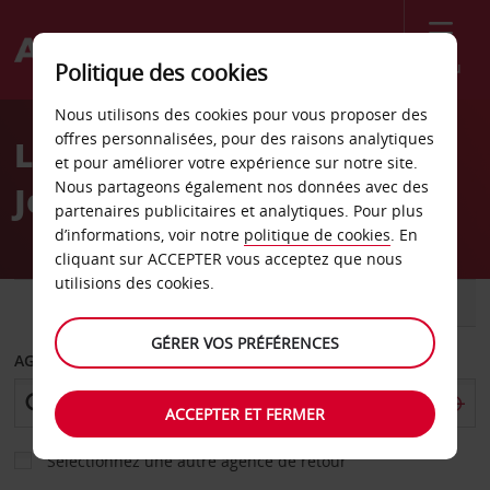
Menu
Politique des cookies
Welcome
Nous utilisons des cookies pour vous proposer des
to
offres personnalisées, pour des raisons analytiques
Location de voiture
Avis
et pour améliorer votre expérience sur notre site.
Nous partageons également nos données avec des
Jokkmokk - Ville
partenaires publicitaires et analytiques. Pour plus
d’informations, voir notre
politique de cookies
. En
cliquant sur ACCEPTER vous acceptez que nous
utilisions des cookies.
VOITURE
UTILITAIRE
GÉRER VOS PRÉFÉRENCES
AGENCE DE DÉPART
ACCEPTER ET FERMER
Sélectionnez une autre agence de retour