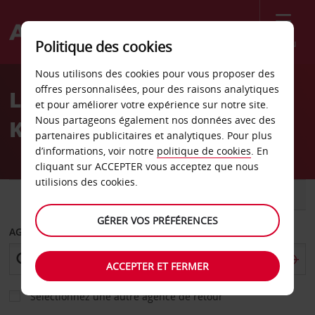
Menu
Politique des cookies
Welcome
Nous utilisons des cookies pour vous proposer des
to
offres personnalisées, pour des raisons analytiques
Location de voiture
Avis
et pour améliorer votre expérience sur notre site.
Nous partageons également nos données avec des
Katrineholm - Ville
partenaires publicitaires et analytiques. Pour plus
d’informations, voir notre
politique de cookies
. En
cliquant sur ACCEPTER vous acceptez que nous
utilisions des cookies.
VOITURE
UTILITAIRE
GÉRER VOS PRÉFÉRENCES
AGENCE DE DÉPART
ACCEPTER ET FERMER
Sélectionnez une autre agence de retour