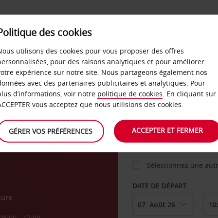
Politique des cookies
 PLANS
LIBRE-SERVICE
PRODUITS
ENTREPRI
Nous utilisons des cookies pour vous proposer des offres
personnalisées, pour des raisons analytiques et pour améliorer
votre expérience sur notre site. Nous partageons également nos
ture
données avec des partenaires publicitaires et analytiques. Pour
VOITURE
plus d’informations, voir notre
politique de cookies
. En cliquant sur
ACCEPTER vous acceptez que nous utilisions des cookies.
e
AGENCE DE DÉPART
ACCEPTER ET FERMER
GÉRER VOS PRÉFÉRENCES
Sélectionnez une aut
DATE DE DÉPART
ture
08:00 - 17:00