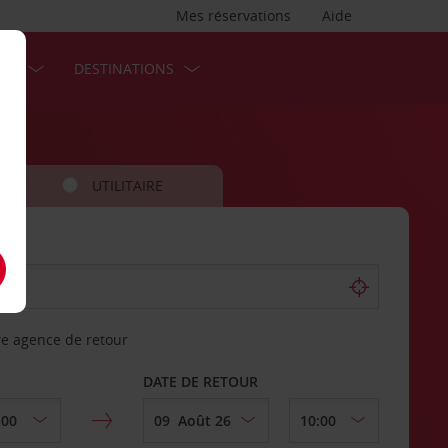
Mes réservations
Aide
SES
DESTINATIONS
UTILITAIRE
re agence de retour
DATE DE RETOUR