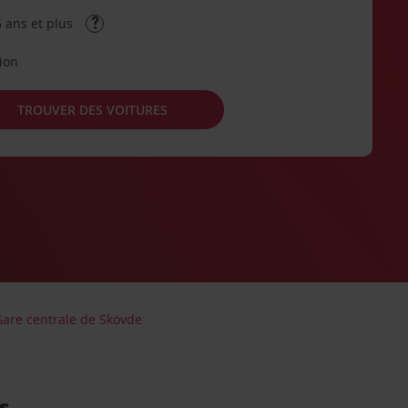
 ans et plus
tion
TROUVER DES VOITURES
Gare centrale de Skövde
s