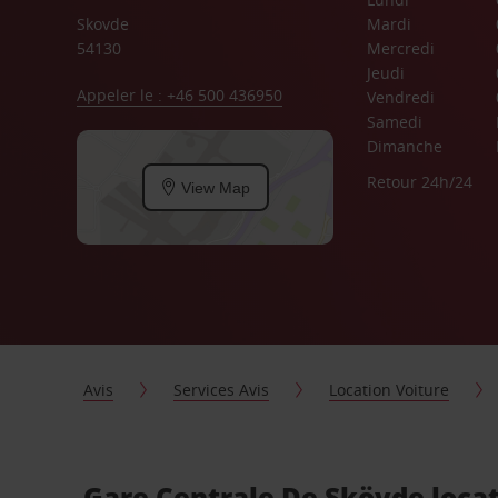
Skovde
Mardi
54130
Mercredi
Jeudi
Appeler le : +46 500 436950
Vendredi
Samedi
Dimanche
Retour 24h/24
View Map
Avis
Services Avis
Location Voiture
Gare Centrale De Skövde locat