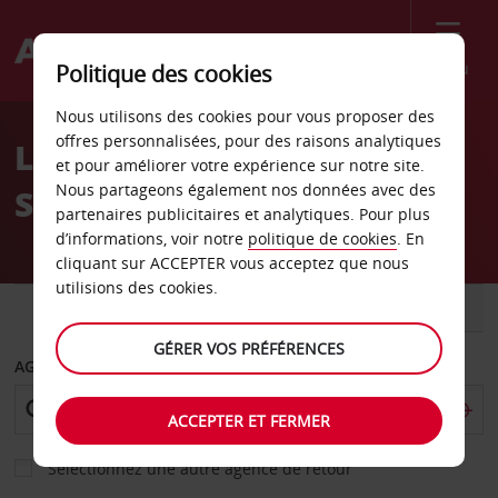
Menu
Politique des cookies
Welcome
Nous utilisons des cookies pour vous proposer des
to
offres personnalisées, pour des raisons analytiques
Location de voiture
Avis
et pour améliorer votre expérience sur notre site.
Nous partageons également nos données avec des
Stockholm Kista Akalla
partenaires publicitaires et analytiques. Pour plus
d’informations, voir notre
politique de cookies
. En
cliquant sur ACCEPTER vous acceptez que nous
utilisions des cookies.
VOITURE
UTILITAIRE
GÉRER VOS PRÉFÉRENCES
AGENCE DE DÉPART
ACCEPTER ET FERMER
Sélectionnez une autre agence de retour