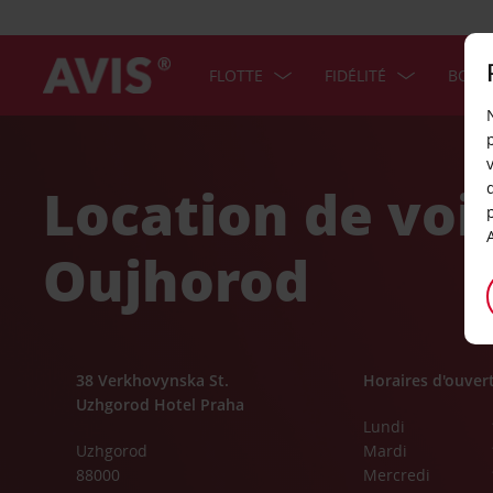
FLOTTE
FIDÉLITÉ
BONS
Welcome
to
Avis
Location de voi
Oujhorod
38 Verkhovynska St.
Horaires d'ouver
Uzhgorod Hotel Praha
Lundi
Uzhgorod
Mardi
88000
Mercredi