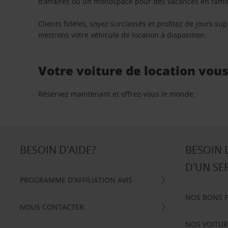
d’affaires ou un monospace pour des vacances en famill
Clients fidèles, soyez surclassés et profitez de jours 
mettrons votre véhicule de location à disposition.
Votre voiture de location vou
Réservez maintenant et offrez-vous le monde.
BESOIN D'AIDE?
BESOIN 
D'UN SE
PROGRAMME D'AFFILIATION AVIS
NOS BONS 
NOUS CONTACTER
NOS VOITUR