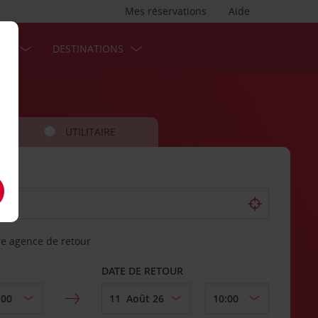
Mes réservations
Aide
SES
DESTINATIONS
UTILITAIRE
re agence de retour
DATE DE RETOUR