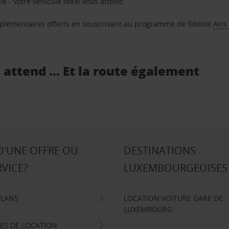
e - votre véhicule idéal vous attend.
supplémentaires offerts en souscrivant au programme de fidélité
Avis
s attend … Et la route également
D'UNE OFFRE OU
DESTINATIONS
RVICE?
LUXEMBOURGEOISES
PLANS
LOCATION VOITURE GARE DE
LUXEMBOURG
ES DE LOCATION