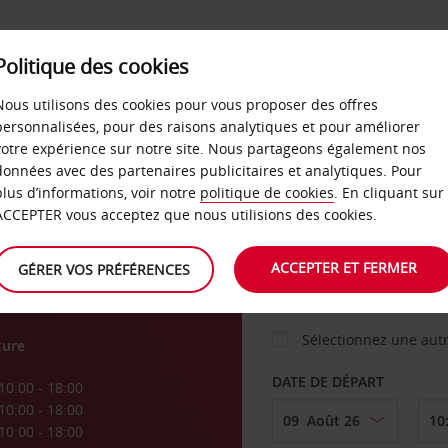
Politique des cookies
 PLANS
LIBRE-SERVICE
PRODUITS
ENTREPRI
Nous utilisons des cookies pour vous proposer des offres
personnalisées, pour des raisons analytiques et pour améliorer
votre expérience sur notre site. Nous partageons également nos
ture
données avec des partenaires publicitaires et analytiques. Pour
VOITURE
plus d’informations, voir notre
politique de cookies
. En cliquant sur
ACCEPTER vous acceptez que nous utilisions des cookies.
AGENCE DE DÉPART
ACCEPTER ET FERMER
GÉRER VOS PRÉFÉRENCES
Sélectionnez une aut
ture
DATE DE DÉPART
10:00 - 18:00
10:00 - 18:00
10:00 - 18:00