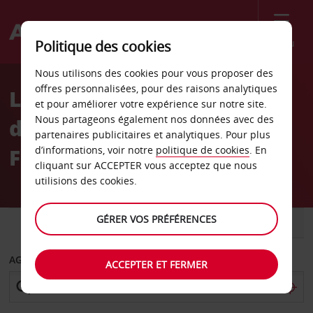
Menu
Politique des cookies
Welcome
Nous utilisons des cookies pour vous proposer des
to
offres personnalisées, pour des raisons analytiques
Location de voiture quai
Avis
et pour améliorer votre expérience sur notre site.
Nous partageons également nos données avec des
des bateaux de croisière,
partenaires publicitaires et analytiques. Pour plus
Freeport
d’informations, voir notre
politique de cookies
. En
cliquant sur ACCEPTER vous acceptez que nous
utilisions des cookies.
GÉRER VOS PRÉFÉRENCES
VOITURE
UTILITAIRE
AGENCE DE DÉPART
ACCEPTER ET FERMER