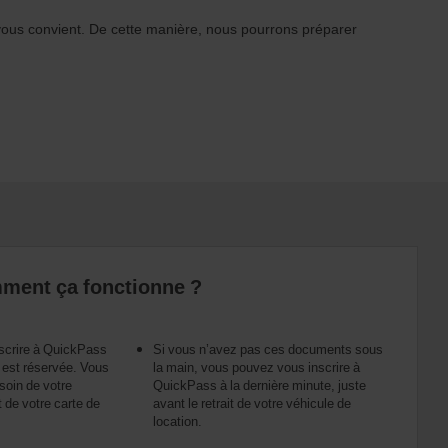
vous convient. De cette manière, nous pourrons préparer
ment ça fonctionne ?
scrire à QuickPass
Si vous n’avez pas ces documents sous
e est réservée. Vous
la main, vous pouvez vous inscrire à
oin de votre
QuickPass à la dernière minute, juste
 de votre carte de
avant le retrait de votre véhicule de
location.