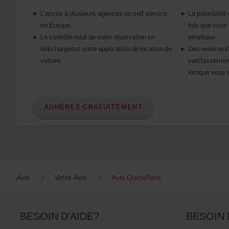
L’accès à plusieurs agences en self-service
La possibilité 
en Europe.
fois que vous
Le contrôle total de votre réservation en
prioritaire.
téléchargeant notre application de location de
Des week-ends
voiture.
surclassement
lorsque vous 
ADHÉREZ GRATUITEMENT
Avis
Votre Avis
Avis QuickPass
BESOIN D'AIDE?
BESOIN 