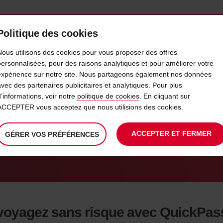
Politique des cookies
 PLANS
LIBRE-SERVICE
PRODUITS
ENTREPRI
Nous utilisons des cookies pour vous proposer des offres
personnalisées, pour des raisons analytiques et pour améliorer votre
expérience sur notre site. Nous partageons également nos données
AVIS QUICKPASS
avec des partenaires publicitaires et analytiques. Pour plus
d’informations, voir notre
politique de cookies
. En cliquant sur
ACCEPTER vous acceptez que nous utilisions des cookies.
ez-vous maintenant pour gagner du temps pl
ACCEPTER ET FERMER
GÉRER VOS PRÉFÉRENCES
voyagez sans risque avec QuickPas