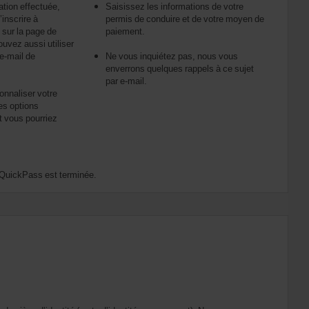
ation effectuée,
Saisissez les informations de votre
’inscrire à
permis de conduire et de votre moyen de
sur la page de
paiement.
uvez aussi utiliser
’e-mail de
Ne vous inquiétez pas, nous vous
enverrons quelques rappels à ce sujet
par e-mail.
onnaliser votre
les options
 vous pourriez
 à QuickPass est terminée.