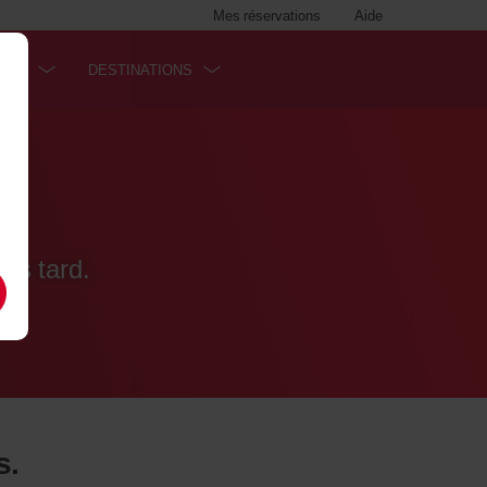
Mes réservations
Aide
SES
DESTINATIONS
us tard.
s.