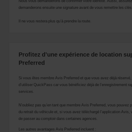
Nous vous demanderons de confirmer votre identité. Aussi, assurez-v
demanderons ensuite une signature avant de vous remettre les clés
Il ne vous restera plus qu’à prendre la route.
Profitez d’une expérience de location su
Preferred
Si vous êtes membre Avis Preferred et que vous avez déjà réservé,
d’utiliser QuickPass car vous bénéficiez déjà de l’enregistrement rap
services.
N’oubliez pas qu’en tant que membre Avis Preferred, vous pouvez prof
du retrait du véhicule et, si vous avez téléchargé l’application Avis, 
de passer au comptoir dans certaines agences.
Les autres avantages Avis Preferred incluent :