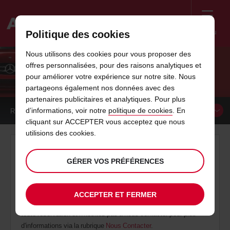
Menu
Politique des cookies
Welcome
Nous utilisons des cookies pour vous proposer des
to
offres personnalisées, pour des raisons analytiques et
Avis
CONDITIONS TARIFAIRES
pour améliorer votre expérience sur notre site. Nous
partageons également nos données avec des
partenaires publicitaires et analytiques. Pour plus
d’informations, voir notre
politique de cookies
. En
RÉSERVER UN
VÉHICULE
cliquant sur ACCEPTER vous acceptez que nous
utilisions des cookies.
Conditions tarifaires
GÉRER VOS PRÉFÉRENCES
Dans un désir de transparence vis-à-vis de ses clients, Avis
vous informe sur ses conditions tarifaires lors de votre location
de voiture.
ACCEPTER ET FERMER
Merci de prendre connaisance de ce document avant d'effectuer
toute réservation et n'hésitez pas à nous contacter pour plus
d'informations via la rubrique
Nous Contacter
.