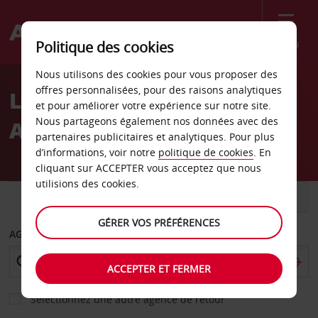
Menu
Politique des cookies
Welcome
Nous utilisons des cookies pour vous proposer des
to
offres personnalisées, pour des raisons analytiques
Location de voiture
Avis
et pour améliorer votre expérience sur notre site.
Nous partageons également nos données avec des
Aéroport de Brindisi
partenaires publicitaires et analytiques. Pour plus
d’informations, voir notre
politique de cookies
. En
cliquant sur ACCEPTER vous acceptez que nous
utilisions des cookies.
VOITURE
UTILITAIRE
GÉRER VOS PRÉFÉRENCES
AGENCE DE DÉPART
ACCEPTER ET FERMER
Sélectionnez une autre agence de retour