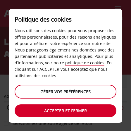
Menu
Politique des cookies
Welcome
Nous utilisons des cookies pour vous proposer des
to
offres personnalisées, pour des raisons analytiques
Location de voiture
Avis
et pour améliorer votre expérience sur notre site.
Nous partageons également nos données avec des
Aéroport de Porto
partenaires publicitaires et analytiques. Pour plus
d’informations, voir notre
politique de cookies
. En
cliquant sur ACCEPTER vous acceptez que nous
utilisions des cookies.
VOITURE
UTILITAIRE
GÉRER VOS PRÉFÉRENCES
AGENCE DE DÉPART
ACCEPTER ET FERMER
Sélectionnez une autre agence de retour