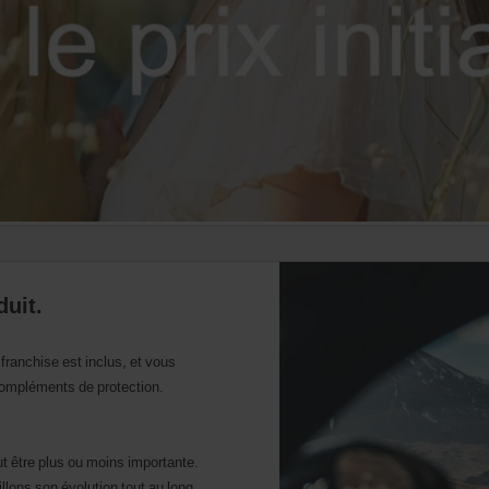
duit.
 franchise est inclus, et vous
ompléments de protection.
t être plus ou moins importante.
illons son évolution tout au long