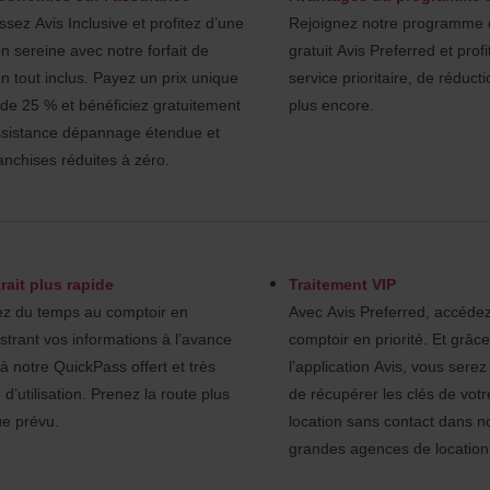
ssez Avis Inclusive et profitez d’une
Rejoignez notre programme de
on sereine avec notre forfait de
gratuit Avis Preferred et prof
on tout inclus. Payez un prix unique
service prioritaire, de réduct
 de 25 % et bénéficiez gratuitement
plus encore.
ssistance dépannage étendue et
anchises réduites à zéro.
rait plus rapide
Traitement VIP
z du temps au comptoir en
Avec Avis Preferred, accéde
strant vos informations à l’avance
comptoir en priorité. Et grâce
à notre QuickPass offert et très
l’application Avis, vous sere
 d’utilisation. Prenez la route plus
de récupérer les clés de votr
ue prévu.
location sans contact dans n
grandes agences de location