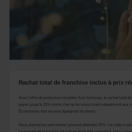
si
ceux-
ci
sont
disponibles
dans
votre
agence.
Rachat total de franchise inclus à prix ré
Avec l’offre de protection complète Avis Inclusive, le rachat total de
payez jusqu’à 25% moins cher qu’en souscrivant séparément aux c
Économisez tout en vous épargnant du stress.
Nous annonçons une remise ‘pouvant atteindre 25%’ car celle-ci peu
Le marché de la location de voiture étant très compétitif, nous surve