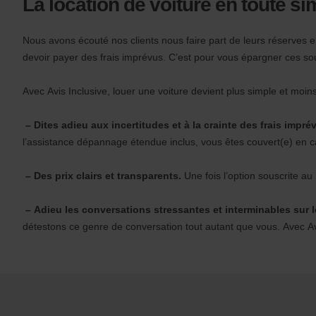
La location de voiture en toute si
formulaire
n
s
f
Nous avons écouté nos clients nous faire part de leurs réserves en
o
devoir payer des frais imprévus. C’est pour vous épargner ces sou
r
S
c
Avec Avis Inclusive, louer une voiture devient plus simple et moins
r
e
– Dites adieu aux incertitudes et à la crainte des frais impré
e
l’assistance dépannage étendue inclus, vous êtes couvert(e) en cas
n
R
– Des prix clairs et transparents.
Une fois l’option souscrite a
e
a
d
– Adieu les conversations stressantes et interminables sur 
e
détestons ce genre de conversation tout autant que vous. Avec Avi
r
U
s
e
r
s