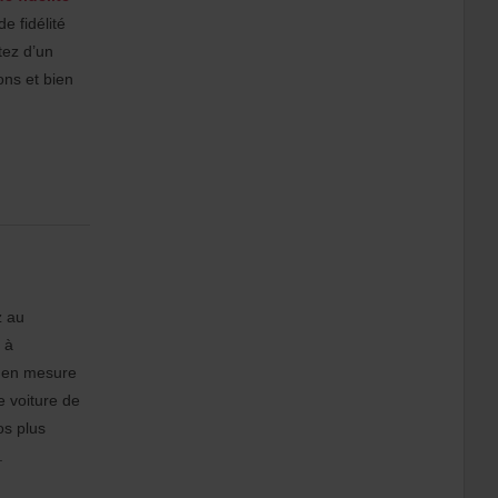
 fidélité
itez d’un
ions et bien
z au
 à
z en mesure
e voiture de
os plus
.