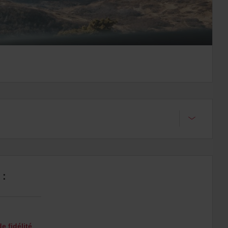
 :
 fidélité