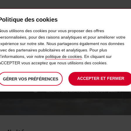
Politique des cookies
 PLANS
LIBRE-SERVICE
PRODUITS
ENTREPRI
Nous utilisons des cookies pour vous proposer des offres
personnalisées, pour des raisons analytiques et pour améliorer votre
expérience sur notre site. Nous partageons également nos données
 INCLUSIVE ET PRENEZ LA R
avec des partenaires publicitaires et analytiques. Pour plus
d’informations, voir notre
politique de cookies
. En cliquant sur
ACCEPTER vous acceptez que nous utilisions des cookies.
La
choisir
date
L’heu
08
10
date
de
de
de
SAM.
:00
ACCEPTER ET FERMER
de
modifier
début
dépar
Utilisez votre emplacement
GÉRER VOS PRÉFÉRENCES
AOÛT
départ
chois
choisie
est
R ÂGÉ DE PLUS
?
est
NUMÉRO AVIS WORLDWIDE DISCOUNT (AWD)
le