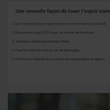
:
Skip
Une nouvelle façon de louer l’esprit tran
screen
reader
instructions
Indiquez
Les frais de location et la protection sont inclus dans le prix initial
l’agence
où
Économisez jusqu'à 25% avec les rachats de franchises
vous
voulez
Assistance dépannage étendue offerte
prendre
votre
Finie la crainte des frais en cas de dommages
véhicule
à
Plus besoin d’aborder les questions de responsabilité en agence
l’aide
du
formulaire
de
recherche
ci-
dessous.
Veuillez
indiquer
ensuite
vos