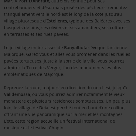
Mar
. À
Port D’Andratx
, autrefois connue pour ses
contrebandiers et désormais prisée des pêcheurs, remontez
tranquillement vers le nord-est le long de la côte jusqu’au
village pittoresque d’
Estellencs
, typique des Baléares avec ses
bosquets de pins, ses oliviers et ses amandiers, ses cultures
en terrasses et ses rues pavées.
Le joli village en terrasses de
Banyalbufar
évoque l’ancienne
Majorque. Garez-vous et allez vous promener dans les ruelles
pavées tortueuses. Juste à la sortie de la ville, vous pourrez
admirer la Torre des Verger, l’un des monuments les plus
emblématiques de Majorque.
Reprenez la route, toujours en direction du nord-est, jusqu’à
Valldemossa
, où vous pourrez admirer notamment le vieux
monastère et plusieurs résidences somptueuses. Un peu plus
loin, le village de
Deia
est perché tout en haut d’une colline,
offrant une vue panoramique sur la mer et les montagnes.
L’été, cette région accueille un festival international de
musique et le festival Chopin.