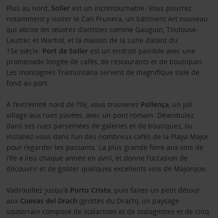
Plus au nord,
Soller
est un incontournable. Vous pourrez
notamment y visiter le Can Prunera, un bâtiment Art nouveau
qui abrite les œuvres d’artistes comme Gauguin, Toulouse-
Lautrec et Warhol, et la maison de la Lune datant du
15e siècle.
Port de Soller
est un endroit paisible avec une
promenade longée de cafés, de restaurants et de boutiques.
Les montagnes Tramuntana servent de magnifique toile de
fond au port.
À l’extrémité nord de l’île, vous trouverez
Pollença
, un joli
village aux rues pavées, avec un pont romain. Déambulez
dans ses rues parsemées de galeries et de boutiques, ou
installez-vous dans l’un des nombreux cafés de la Playa Major
pour regarder les passants. La plus grande foire aux vins de
l’île a lieu chaque année en avril, et donne l’occasion de
découvrir et de goûter quelques excellents vins de Majorque.
Vadrouillez jusqu’à
Porto Cristo
, puis faites un petit détour
aux
Cuevas del Drach
(grottes du Drach), un paysage
souterrain composé de stalactites et de stalagmites et de cinq