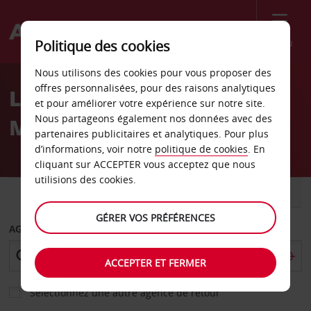
Menu
Politique des cookies
Welcome
Nous utilisons des cookies pour vous proposer des
to
offres personnalisées, pour des raisons analytiques
Location de voiture à
Avis
et pour améliorer votre expérience sur notre site.
Nous partageons également nos données avec des
Majorque
partenaires publicitaires et analytiques. Pour plus
d’informations, voir notre
politique de cookies
. En
cliquant sur ACCEPTER vous acceptez que nous
utilisions des cookies.
VOITURE
UTILITAIRE
GÉRER VOS PRÉFÉRENCES
AGENCE DE DÉPART
ACCEPTER ET FERMER
Sélectionnez une autre agence de retour