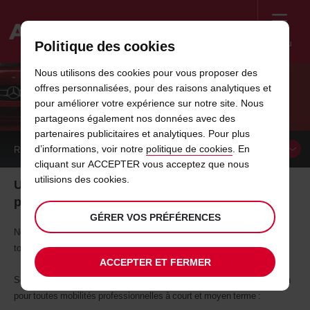
Menu
Politique des cookies
Welcome
Nous utilisons des cookies pour vous proposer des
to
offres personnalisées, pour des raisons analytiques et
Avis
LA LOCATION JOURNALIÈRE
pour améliorer votre expérience sur notre site. Nous
partageons également nos données avec des
partenaires publicitaires et analytiques. Pour plus
d’informations, voir notre
politique de cookies
. En
RÉSERVER UN
VÉHICULE
cliquant sur ACCEPTER vous acceptez que nous
utilisions des cookies.
Une solution simple et efficace pour la mobilité
professionnelle
GÉRER VOS PRÉFÉRENCES
Nous proposons à vos collaborateurs un service de location adapté à
tous leurs déplacements professionnels.
ACCEPTER ET FERMER
Selon leur besoin, une solution simple et flexible sont à leur disposition
pour toutes mobilités professionnelles à court et moyen terme :