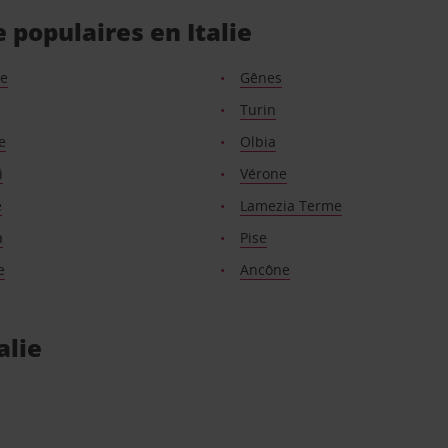
 populaires en Italie
ce
Gênes
Turin
e
Olbia
i
Vérone
e
Lamezia Terme
a
Pise
e
Ancône
alie