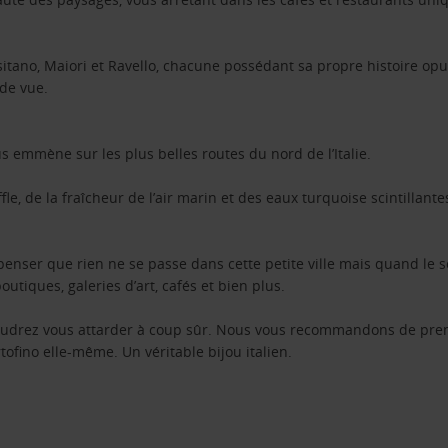
tano, Maiori et Ravello, chacune possédant sa propre histoire op
 de vue.
us emmène sur les plus belles routes du nord de l’Italie.
le, de la fraîcheur de l’air marin et des eaux turquoise scintillan
enser que rien ne se passe dans cette petite ville mais quand le sol
tiques, galeries d’art, cafés et bien plus.
 voudrez vous attarder à coup sûr. Nous vous recommandons de pr
ofino elle-même. Un véritable bijou italien.