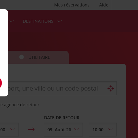
Mes réservations
Aide
SES
DESTINATIONS
UTILITAIRE
re agence de retour
DATE DE RETOUR