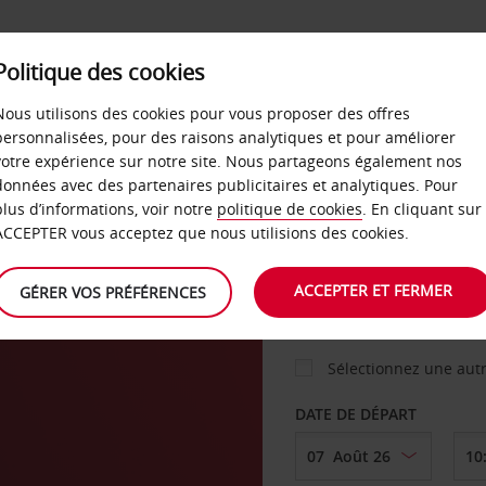
Politique des cookies
 PLANS
LIBRE-SERVICE
PRODUITS
ENTREPRI
Nous utilisons des cookies pour vous proposer des offres
personnalisées, pour des raisons analytiques et pour améliorer
votre expérience sur notre site. Nous partageons également nos
données avec des partenaires publicitaires et analytiques. Pour
VOITURE
plus d’informations, voir notre
politique de cookies
. En cliquant sur
ACCEPTER vous acceptez que nous utilisions des cookies.
ie
AGENCE DE DÉPART
ACCEPTER ET FERMER
GÉRER VOS PRÉFÉRENCES
Sélectionnez une aut
DATE DE DÉPART