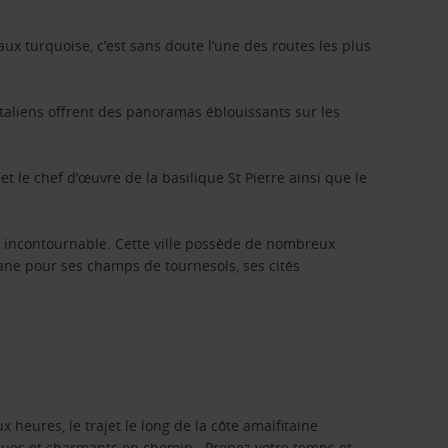
x turquoise, c’est sans doute l’une des routes les plus
s italiens offrent des panoramas éblouissants sur les
t le chef d’œuvre de la basilique St Pierre ainsi que le
un incontournable. Cette ville possède de nombreux
ane pour ses champs de tournesols, ses cités
 heures, le trajet le long de la côte amalfitaine
iques et charmants en chemin. Prenez votre temps et