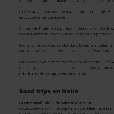
Renommée pour son histoire, sa culture et sa cuisine, l’
La côte amalfitaine est une magnifique promenade. Connu
époustouflantes qui existent.
Au nord de l’Italie, il est particulièrement conseillé de
collines alentour, les eaux scintillantes et les petites vi
Pourquoi ne pas vous rendre dans la capitale italienne, 
Vatican. Goûtez à la « dolce vita », en vous détendant dan
Pour vous, amoureux de l’art et de l’architecture, Flor
musées, palais et églises et certains des plus grands 
médiévales, et les vignobles de Chianti.
Road trips en Italie
La côte amalfitaine - de Salerne à Sorrente
Cette route de 60 km le long de la côte italienne présen
passera comme un rêve tandis que vous admirez la beau