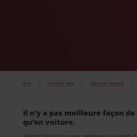
Avis
Services Avis
Location Voiture
Il n’y a pas meilleure façon de 
qu’en voiture.
Explorez l’Italie par la route : rendez-vous aux abords d