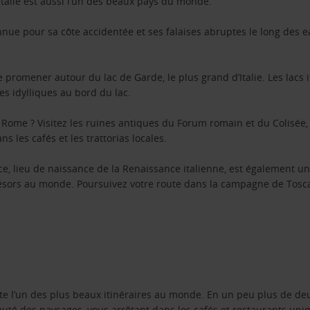
Italie est aussi l’un des beaux pays du monde.
e pour sa côte accidentée et ses falaises abruptes le long des eau
 se promener autour du lac de Garde, le plus grand d’Italie. Les lac
lles idylliques au bord du lac.
Rome ? Visitez les ruines antiques du Forum romain et du Colisée, e
s les cafés et les trattorias locales.
ence, lieu de naissance de la Renaissance italienne, est également 
trésors au monde. Poursuivez votre route dans la campagne de Tosc
te l’un des plus beaux itinéraires au monde. En un peu plus de deux
té des paysages, vous arrêtant dans les cafés et restaurants un