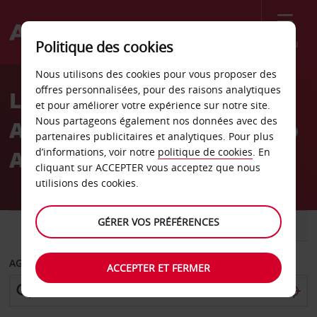
Menu
Politique des cookies
Welcome
Nous utilisons des cookies pour vous proposer des
to
offres personnalisées, pour des raisons analytiques
Location de voiture
Avis
et pour améliorer votre expérience sur notre site.
Nous partageons également nos données avec des
Aéroport de Bergame-Orio
partenaires publicitaires et analytiques. Pour plus
Al Serio, Milan
d’informations, voir notre
politique de cookies
. En
cliquant sur ACCEPTER vous acceptez que nous
utilisions des cookies.
GÉRER VOS PRÉFÉRENCES
VOITURE
UTILITAIRE
AGENCE DE DÉPART
ACCEPTER ET FERMER