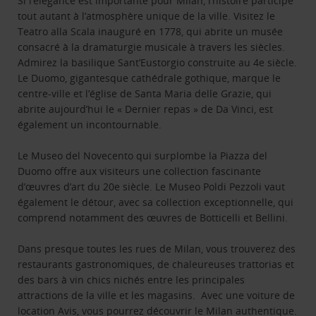
Si l’élégance est importante pour Milan, l’histoire participe
tout autant à l’atmosphère unique de la ville. Visitez le
Teatro alla Scala inauguré en 1778, qui abrite un musée
consacré à la dramaturgie musicale à travers les siècles.
Admirez la basilique Sant’Eustorgio construite au 4e siècle.
Le Duomo, gigantesque cathédrale gothique, marque le
centre-ville et l’église de Santa Maria delle Grazie, qui
abrite aujourd’hui le « Dernier repas » de Da Vinci, est
également un incontournable.
Le Museo del Novecento qui surplombe la Piazza del
Duomo offre aux visiteurs une collection fascinante
d’œuvres d’art du 20e siècle. Le Museo Poldi Pezzoli vaut
également le détour, avec sa collection exceptionnelle, qui
comprend notamment des œuvres de Botticelli et Bellini.
Dans presque toutes les rues de Milan, vous trouverez des
restaurants gastronomiques, de chaleureuses trattorias et
des bars à vin chics nichés entre les principales
attractions de la ville et les magasins. Avec une voiture de
location Avis, vous pourrez découvrir le Milan authentique.