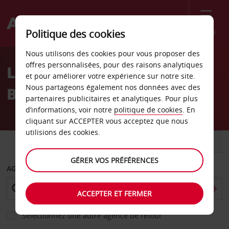
Menu
Politique des cookies
Welcome
Nous utilisons des cookies pour vous proposer des
to
offres personnalisées, pour des raisons analytiques
Location de voiture
Avis
et pour améliorer votre expérience sur notre site.
Nous partageons également nos données avec des
Bergame
partenaires publicitaires et analytiques. Pour plus
d’informations, voir notre
politique de cookies
. En
cliquant sur ACCEPTER vous acceptez que nous
utilisions des cookies.
VOITURE
UTILITAIRE
GÉRER VOS PRÉFÉRENCES
AGENCE DE DÉPART
ACCEPTER ET FERMER
Sélectionnez une autre agence de retour