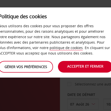
Politique des cookies
 PLANS
LIBRE-SERVICE
PRODUITS
ENTREPRI
Nous utilisons des cookies pour vous proposer des offres
personnalisées, pour des raisons analytiques et pour améliorer
votre expérience sur notre site. Nous partageons également nos
ture
données avec des partenaires publicitaires et analytiques. Pour
VOITURE
plus d’informations, voir notre
politique de cookies
. En cliquant sur
ACCEPTER vous acceptez que nous utilisions des cookies.
lle
AGENCE DE DÉPART
ACCEPTER ET FERMER
GÉRER VOS PRÉFÉRENCES
Sélectionnez une aut
DATE DE DÉPART