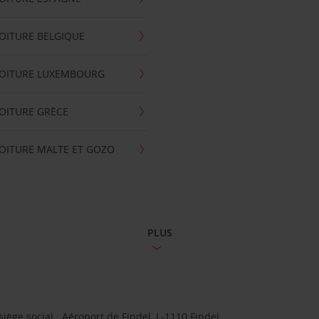
OITURE BELGIQUE
VOITURE LUXEMBOURG
OITURE GRÈCE
OITURE MALTE ET GOZO
PLUS
ge social : Aéroport de Findel, L-1110 Findel.