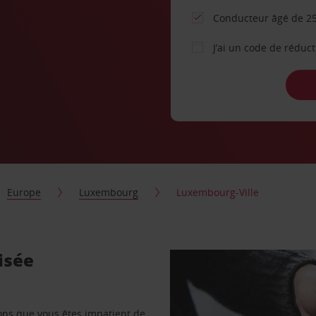
Conducteur âgé de 25
J’ai un code de réduc
Europe
Luxembourg
Luxembourg-Ville
isée
vons que vous êtes impatient de