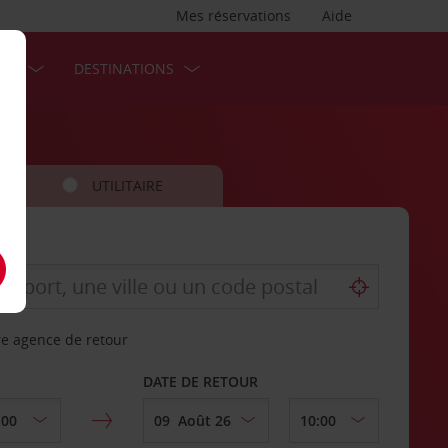
Mes réservations
Aide
SES
DESTINATIONS
UTILITAIRE
re agence de retour
DATE DE RETOUR