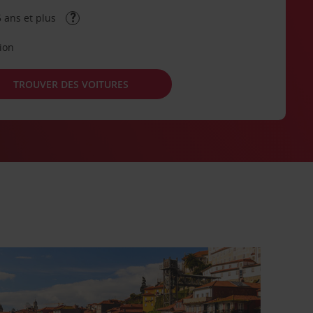
 ans et plus
tion
TROUVER DES VOITURES