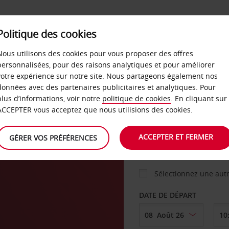
Politique des cookies
 PLANS
LIBRE-SERVICE
PRODUITS
ENTREPRI
Nous utilisons des cookies pour vous proposer des offres
personnalisées, pour des raisons analytiques et pour améliorer
votre expérience sur notre site. Nous partageons également nos
ture
données avec des partenaires publicitaires et analytiques. Pour
VOITURE
plus d’informations, voir notre
politique de cookies
. En cliquant sur
ACCEPTER vous acceptez que nous utilisions des cookies.
AGENCE DE DÉPART
ACCEPTER ET FERMER
GÉRER VOS PRÉFÉRENCES
Sélectionnez une aut
DATE DE DÉPART