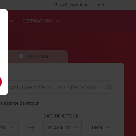
Mes réservations
Aide
SES
DESTINATIONS
UTILITAIRE
re agence de retour
DATE DE RETOUR