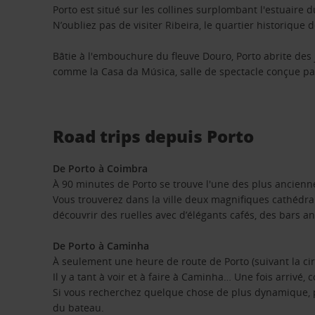
Porto est situé sur les collines surplombant l'estuaire d
N’oubliez pas de visiter Ribeira, le quartier historique 
Bâtie à l'embouchure du fleuve Douro, Porto abrite des 
comme la Casa da Música, salle de spectacle conçue par
Road trips depuis Porto
De Porto à Coimbra
À 90 minutes de Porto se trouve l'une des plus anciennes
Vous trouverez dans la ville deux magnifiques cathédral
découvrir des ruelles avec d’élégants cafés, des bars ani
De Porto à Caminha
À seulement une heure de route de Porto (suivant la ci
Il y a tant à voir et à faire à Caminha… Une fois arrivé,
Si vous recherchez quelque chose de plus dynamique, pr
du bateau.