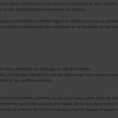
u Rio Douro. Célèbre pour ses six ponts traversant la ville, le Dom L
de la ville, classé patrimoine mondiale de l’Unesco.
joyaux d’architecture comme l'église de São Francisco ou la cathéd
 l'architecte néerlandais Rem Koolhaas ou la fondation de Serralv
 villes universitaires d'Europe, la ville de Coimbra.
es, une de style baroque et une de style roman. Vous pourrez ressen
més et des graffiti politiques.
rculation) se trouve Caminha, un des plus beaux petits ports de pê
 commencez par visiter sa place principale. De là, vous apercevrez so
enez la direction de l’estuaire où vous pourrez pratiquer toutes 