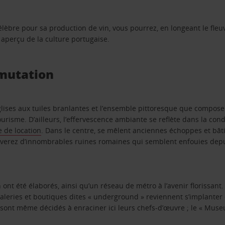
élèbre pour sa production de vin, vous pourrez, en longeant le fleuv
n aperçu de la culture portugaise.
 mutation
églises aux tuiles branlantes et l’ensemble pittoresque que compose l
tourisme. D’ailleurs, l’effervescence ambiante se reflète dans la cond
e de location
. Dans le centre, se mêlent anciennes échoppes et bât
verez d’innombrables ruines romaines qui semblent enfouies depui
 ont été élaborés, ainsi qu’un réseau de métro à l’avenir florissant
aleries et boutiques dites « underground » reviennent s’implanter et
 sont même décidés à enraciner ici leurs chefs-d’œuvre ; le « Muse