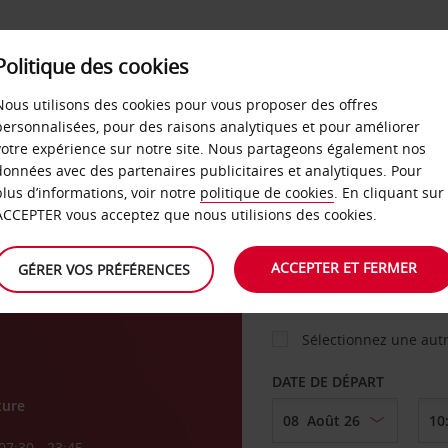
Politique des cookies
 PLANS
LIBRE-SERVICE
PRODUITS
ENTREPRI
Nous utilisons des cookies pour vous proposer des offres
personnalisées, pour des raisons analytiques et pour améliorer
votre expérience sur notre site. Nous partageons également nos
ture
données avec des partenaires publicitaires et analytiques. Pour
VOITURE
plus d’informations, voir notre
politique de cookies
. En cliquant sur
ACCEPTER vous acceptez que nous utilisions des cookies.
a
AGENCE DE DÉPART
ACCEPTER ET FERMER
GÉRER VOS PRÉFÉRENCES
Sélectionnez une aut
DATE DE DÉPART
ture
07:30 - 23:45