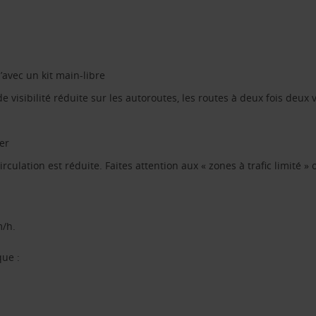
’avec un kit main-libre
 visibilité réduite sur les autoroutes, les routes à deux fois deux
ger
rculation est réduite. Faites attention aux « zones à trafic limité » o
m/h.
que :