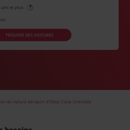
 ans et plus
tion
TROUVER DES VOITURES
ion de voiture Aéroport d’Olbia Costa Smeralda
s besoins