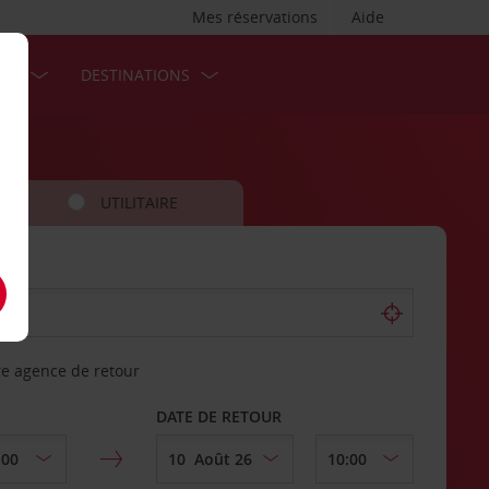
Mes réservations
Aide
SES
DESTINATIONS
UTILITAIRE
re agence de retour
DATE DE RETOUR