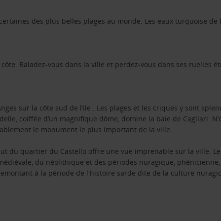
 certaines des plus belles plages au monde. Les eaux turquoise de
a côte. Baladez-vous dans la ville et perdez-vous dans ses ruelles ét
nges sur la côte sud de l’ile . Les plages et les criques y sont sple
adelle, coiffée d’un magnifique dôme, domine la baie de Cagliari. N’o
obablement le monument le plus important de la ville.
haut du quartier du Castello offre une vue imprenable sur la ville.
e médiévale, du néolithique et des périodes nuragique, phénicienne
montant à la période de l'histoire sarde dite de la culture nuragi