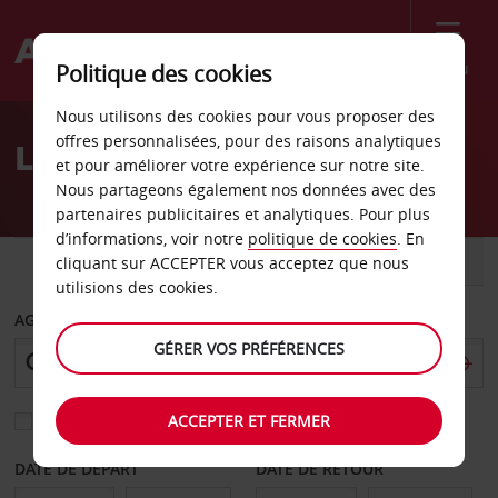
Menu
Politique des cookies
Welcome
Nous utilisons des cookies pour vous proposer des
to
offres personnalisées, pour des raisons analytiques
Location de voiture Pise
Avis
et pour améliorer votre expérience sur notre site.
Nous partageons également nos données avec des
partenaires publicitaires et analytiques. Pour plus
d’informations, voir notre
politique de cookies
. En
VOITURE
UTILITAIRE
cliquant sur ACCEPTER vous acceptez que nous
utilisions des cookies.
AGENCE DE DÉPART
GÉRER VOS PRÉFÉRENCES
ACCEPTER ET FERMER
Sélectionnez une autre agence de retour
DATE DE DÉPART
DATE DE RETOUR