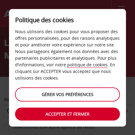
Menu
Politique des cookies
Welcome
Nous utilisons des cookies pour vous proposer des
to
offres personnalisées, pour des raisons analytiques
Location de voiture à
Avis
et pour améliorer votre expérience sur notre site.
Nous partageons également nos données avec des
Milan
partenaires publicitaires et analytiques. Pour plus
d’informations, voir notre
politique de cookies
. En
cliquant sur ACCEPTER vous acceptez que nous
utilisions des cookies.
VOITURE
UTILITAIRE
GÉRER VOS PRÉFÉRENCES
AGENCE DE DÉPART
ACCEPTER ET FERMER
Sélectionnez une autre agence de retour