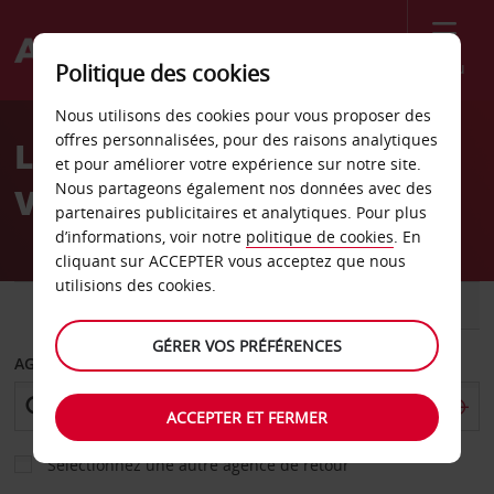
Menu
Politique des cookies
Welcome
Nous utilisons des cookies pour vous proposer des
to
offres personnalisées, pour des raisons analytiques
Location de voiture Milan
Avis
et pour améliorer votre expérience sur notre site.
Nous partageons également nos données avec des
Viale Certosa
partenaires publicitaires et analytiques. Pour plus
d’informations, voir notre
politique de cookies
. En
cliquant sur ACCEPTER vous acceptez que nous
utilisions des cookies.
VOITURE
UTILITAIRE
GÉRER VOS PRÉFÉRENCES
AGENCE DE DÉPART
ACCEPTER ET FERMER
Sélectionnez une autre agence de retour