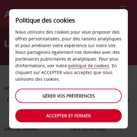
Menu
Politique des cookies
Welcome
Nous utilisons des cookies pour vous proposer des
to
offres personnalisées, pour des raisons analytiques
Location de voiture Bari
Avis
et pour améliorer votre expérience sur notre site.
Nous partageons également nos données avec des
partenaires publicitaires et analytiques. Pour plus
d’informations, voir notre
politique de cookies
. En
VOITURE
UTILITAIRE
cliquant sur ACCEPTER vous acceptez que nous
utilisions des cookies.
AGENCE DE DÉPART
GÉRER VOS PRÉFÉRENCES
ACCEPTER ET FERMER
Sélectionnez une autre agence de retour
DATE DE DÉPART
DATE DE RETOUR