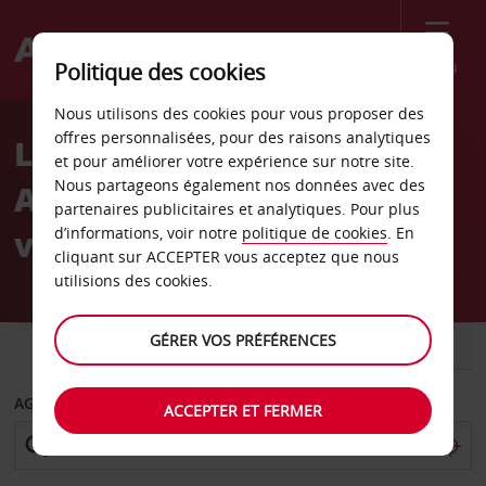
Menu
Politique des cookies
Welcome
Nous utilisons des cookies pour vous proposer des
to
offres personnalisées, pour des raisons analytiques
Location de voiture
Avis
et pour améliorer votre expérience sur notre site.
Nous partageons également nos données avec des
Amendola, Bari - Centre-
partenaires publicitaires et analytiques. Pour plus
ville
d’informations, voir notre
politique de cookies
. En
cliquant sur ACCEPTER vous acceptez que nous
utilisions des cookies.
GÉRER VOS PRÉFÉRENCES
VOITURE
UTILITAIRE
AGENCE DE DÉPART
ACCEPTER ET FERMER