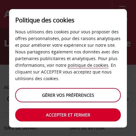
Menu
Politique des cookies
Welcome
Nous utilisons des cookies pour vous proposer des
to
offres personnalisées, pour des raisons analytiques
Location de voiture Vérone
Avis
et pour améliorer votre expérience sur notre site.
Nous partageons également nos données avec des
partenaires publicitaires et analytiques. Pour plus
d’informations, voir notre
politique de cookies
. En
VOITURE
UTILITAIRE
cliquant sur ACCEPTER vous acceptez que nous
utilisions des cookies.
AGENCE DE DÉPART
GÉRER VOS PRÉFÉRENCES
ACCEPTER ET FERMER
Sélectionnez une autre agence de retour
DATE DE DÉPART
DATE DE RETOUR