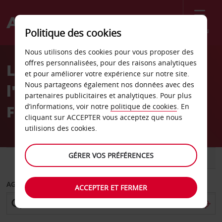
Menu
Politique des cookies
Welcome
Nous utilisons des cookies pour vous proposer des
to
offres personnalisées, pour des raisons analytiques
La location de voiture à
Avis
et pour améliorer votre expérience sur notre site.
Nous partageons également nos données avec des
l'aéroport de Catane
partenaires publicitaires et analytiques. Pour plus
Fontanarossa (CTA)
d’informations, voir notre
politique de cookies
. En
cliquant sur ACCEPTER vous acceptez que nous
utilisions des cookies.
GÉRER VOS PRÉFÉRENCES
VOITURE
UTILITAIRE
AGENCE DE DÉPART
ACCEPTER ET FERMER