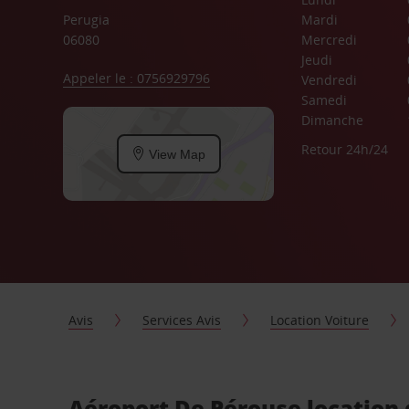
Perugia
Mardi
06080
Mercredi
Jeudi
Appeler le : 0756929796
Vendredi
Samedi
Dimanche
Retour 24h/24
View Map
Avis
Services Avis
Location Voiture
Aéroport De Pérouse location 