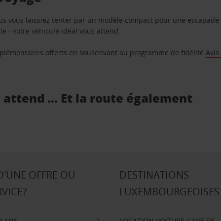
us vous laissiez tenter par un modèle compact pour une escapade 
e - votre véhicule idéal vous attend.
supplémentaires offerts en souscrivant au programme de fidélité
Avis
s attend … Et la route également
D'UNE OFFRE OU
DESTINATIONS
RVICE?
LUXEMBOURGEOISES
PLANS
LOCATION VOITURE GARE DE