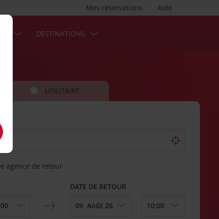
Mes réservations
Aide
SES
DESTINATIONS
UTILITAIRE
re agence de retour
DATE DE RETOUR