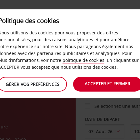
Politique des cookies
 PLANS
LIBRE-SERVICE
PRODUITS
ENTREPRI
Nous utilisons des cookies pour vous proposer des offres
personnalisées, pour des raisons analytiques et pour améliorer
votre expérience sur notre site. Nous partageons également nos
ture
données avec des partenaires publicitaires et analytiques. Pour
VOITURE
plus d’informations, voir notre
politique de cookies
. En cliquant sur
ACCEPTER vous acceptez que nous utilisions des cookies.
AGENCE DE DÉPART
ACCEPTER ET FERMER
GÉRER VOS PRÉFÉRENCES
Sélectionnez une aut
DATE DE DÉPART
ture
08:00 - 22:00