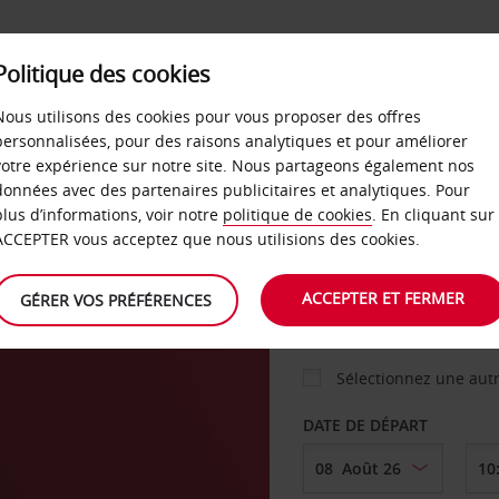
Politique des cookies
 PLANS
LIBRE-SERVICE
PRODUITS
ENTREPRI
Nous utilisons des cookies pour vous proposer des offres
personnalisées, pour des raisons analytiques et pour améliorer
votre expérience sur notre site. Nous partageons également nos
ture
données avec des partenaires publicitaires et analytiques. Pour
VOITURE
plus d’informations, voir notre
politique de cookies
. En cliquant sur
ACCEPTER vous acceptez que nous utilisions des cookies.
AGENCE DE DÉPART
ACCEPTER ET FERMER
GÉRER VOS PRÉFÉRENCES
Sélectionnez une aut
DATE DE DÉPART