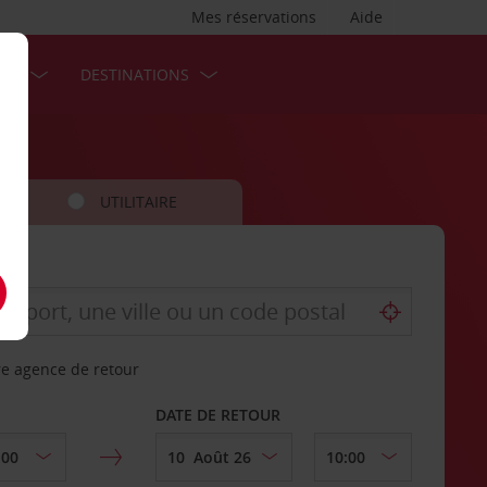
Mes réservations
Aide
SES
DESTINATIONS
UTILITAIRE
re agence de retour
DATE DE RETOUR